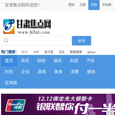
甘肃焦点网欢迎您！
登陆
注册
投稿
手机版
热门搜索：
SUV
APP
支付宝
马云
智能家居
iphone
首页
资讯
财经
娱乐
科技
汽车
时尚
企业
游戏
美食
消费
微商
区块链
广告