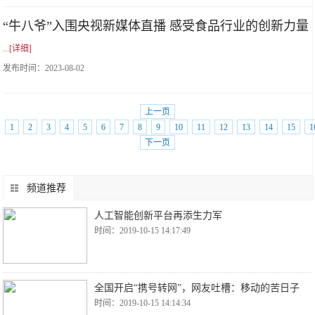
“牛八爷”入围央视新媒体直播 感受食品行业的创新力量
...
[详细]
发布时间：
2023-08-02
上一页
1
2
3
4
5
6
7
8
9
10
11
12
13
14
15
1
下一页
频道推荐
人工智能创新平台再添生力军
时间：2019-10-15 14:17:49
全国开启“携号转网”，网友吐槽：移动的苦日子
时间：2019-10-15 14:14:34