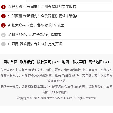
1
以野为盟 生辰同庆！兰州野超挑战完美收官
2
生即颠覆 代际领先！全景智慧旗舰轻卡瑞驰C
3
新款大众e-up!售价发布 续航246公里
4
加料不加价，尽在全新Jeep⁺指南者
5
中项网·雅睿捷，专注软件定制开发
网站首页
|
联系我们
|
版权声明
|
XML地图
|
版权声明
|
网站地图
TXT
免责声明：甘肃焦点网所有文字、图片、视频、音频等资料均来自互联网，不代表本
站赞同其观点，本站亦不为其版权负责。相关作品的原创性、文中陈述文字以及内容
数据庞杂本站
无法一一核实，如果您发现本网站上有侵犯您的合法权益的内容，请联系我们，本网
站将立即予以删除！
Copyright © 2012-2019 http://www.bflnl.com, All rights reserved.