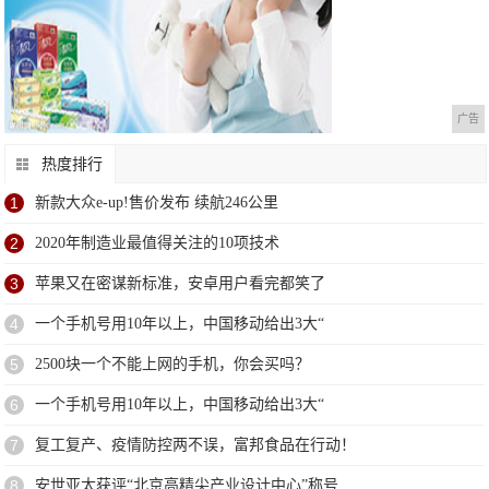
广告
热度排行
1
新款大众e-up!售价发布 续航246公里
2
2020年制造业最值得关注的10项技术
3
苹果又在密谋新标准，安卓用户看完都笑了
4
一个手机号用10年以上，中国移动给出3大“
5
2500块一个不能上网的手机，你会买吗？
6
一个手机号用10年以上，中国移动给出3大“
7
复工复产、疫情防控两不误，富邦食品在行动！
8
安世亚太获评“北京高精尖产业设计中心”称号