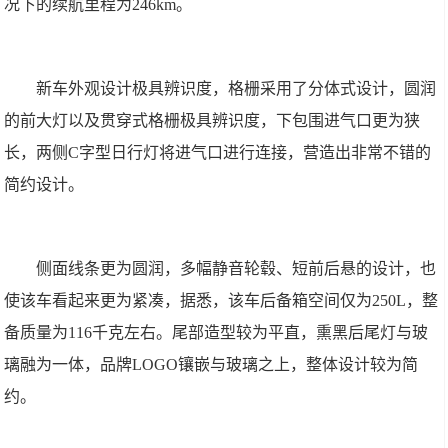
况下的续航里程为246km。
新车外观设计极具辨识度，格栅采用了分体式设计，圆润
的前大灯以及贯穿式格栅极具辨识度，下包围进气口更为狭
长，两侧C字型日行灯将进气口进行连接，营造出非常不错的
简约设计。
侧面线条更为圆润，多幅静音轮毂、短前后悬的设计，也
使该车看起来更为紧凑，据悉，该车后备箱空间仅为250L，整
备质量为116千克左右。尾部造型较为平直，熏黑后尾灯与玻
璃融为一体，品牌LOGO镶嵌与玻璃之上，整体设计较为简
约。