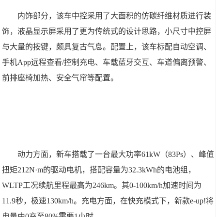
内饰部分，该车中控采用了大面积的仿碳纤维材质进行装
饰，液晶显示屏采用了更为传统式的设计思路，小尺寸中控屏
与大量的按键，颇具复古气息。配置上，该车标配自动空调、
手机App远程查看/控制充电、车载蓝牙交互、车道偏离预警、
前排座椅加热、安全气帘等配置。
动力方面，新车搭载了一台最大功率61kW（83Ps）、峰值
扭矩212N·m的驱动电机，搭配容量为32.3kWh的电池组，
WLTP工况续航里程最高为246km。其0-100km/h加速时间为
11.9秒，极速130km/h。充电方面，在快充模式下，新款e-up!将
电量由0充至80%需要1小时。