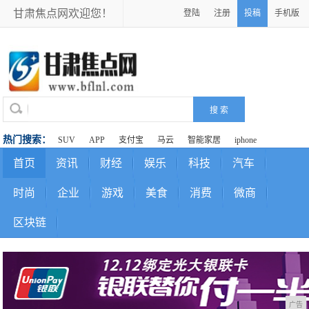
甘肃焦点网欢迎您！
登陆
注册
投稿
手机版
热门搜索：
SUV
APP
支付宝
马云
智能家居
iphone
首页
资讯
财经
娱乐
科技
汽车
时尚
企业
游戏
美食
消费
微商
区块链
广告