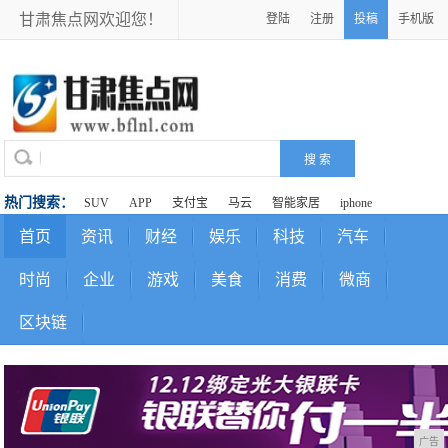
甘肃焦点网欢迎您！
登陆
注册
投稿
手机版
热门搜索：
SUV
APP
支付宝
马云
智能家居
iphone
首页
资讯
财经
娱乐
科技
汽车
时尚
企业
游戏
美食
消费
微商
区块链
广告