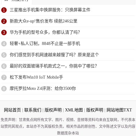
1
三星推出手机集中换屏服务：只换屏幕主件
2
新款大众e-up!售价发布 续航246公里
3
华为手机的型号众多，你都认清了吗？
4
轻奢+私人订制，8848不止是一部手机
5
你们感觉到手机网速越来越慢了吗？原来是这个
6
最好的双面玻璃手机款式之一，你挑中了哪位？
7
松下发布Win10 IoT Mobile手
8
摩托罗拉Moto Z4评测：给你3500你
网站首页
|
联系我们
|
版权声明
|
XML地图
|
版权声明
|
网站地图
TXT
免责声明：甘肃焦点网所有文字、图片、视频、音频等资料均来自互联网，不代表本
站赞同其观点，本站亦不为其版权负责。相关作品的原创性、文中陈述文字以及内容
数据庞杂本站