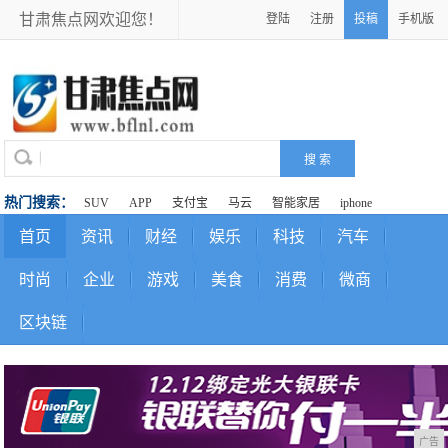
甘肃焦点网欢迎您！
登陆
注册
投稿
手机版
热门搜索：
SUV
APP
支付宝
马云
智能家居
iphone
首页
资讯
财经
娱乐
科技
汽车
时尚
企业
游戏
美食
消费
微商
区块链
广告