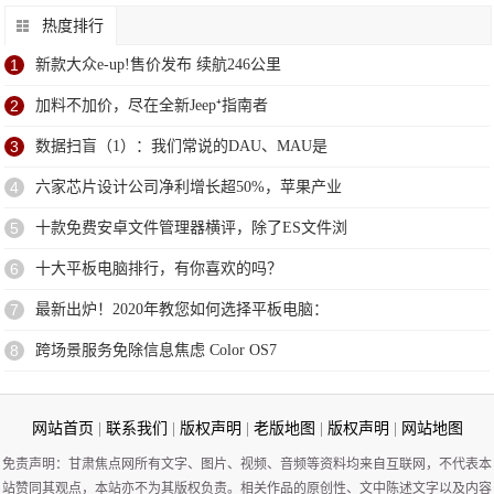
热度排行
1
新款大众e-up!售价发布 续航246公里
2
加料不加价，尽在全新Jeep⁺指南者
3
数据扫盲（1）：我们常说的DAU、MAU是
4
六家芯片设计公司净利增长超50%，苹果产业
5
十款免费安卓文件管理器横评，除了ES文件浏
6
十大平板电脑排行，有你喜欢的吗？
7
最新出炉！2020年教您如何选择平板电脑：
8
跨场景服务免除信息焦虑 Color OS7
网站首页
|
联系我们
|
版权声明
|
老版地图
|
版权声明
|
网站地图
免责声明：甘肃焦点网所有文字、图片、视频、音频等资料均来自互联网，不代表本
站赞同其观点，本站亦不为其版权负责。相关作品的原创性、文中陈述文字以及内容