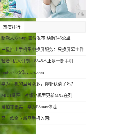
广告
热度排行
新款大众e-up!售价发布 续航246公里
三星推出手机集中换屏服务：只换屏幕主件
轻奢+私人订制，8848不止是一部手机
centos7.6安装vnc-server
华为手机的型号众多，你都认清了吗？
MIUI将停止对部分机型更新MX2在列
爱拍才更美，华为P8max体验
又一款金立新品手机入网!