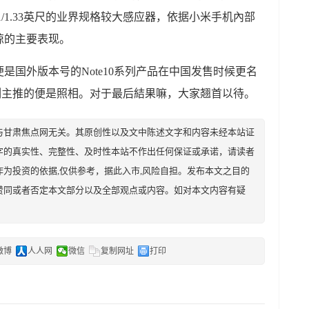
/1.33英尺的业界规格较大感应器，依据小米手机內部
惊的主要表现。
是国外版本号的Note10系列产品在中国发售时候更名
列主推的便是照相。对于最后結果嘛，大家翘首以待。
与甘肃焦点网无关。其原创性以及文中陈述文字和内容未经本站证
字的真实性、完整性、及时性本站不作出任何保证或承诺，请读者
为投资的依据,仅供参考，据此入市,风险自担。发布本文之目的
赞同或者否定本文部分以及全部观点或内容。如对本文内容有疑
微博
人人网
微信
复制网址
打印