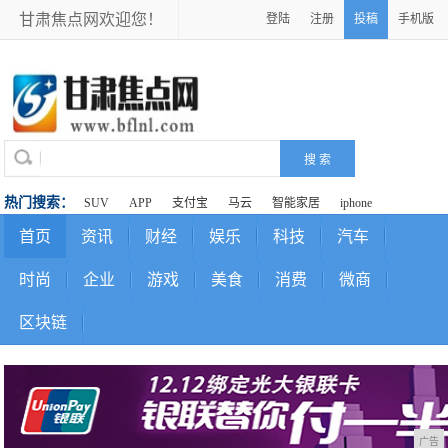
甘肃焦点网欢迎您！
登陆
注册
投稿
手机版
热门搜索：
SUV
APP
支付宝
马云
智能家居
iphone
首页
资讯
财经
娱乐
科技
汽车
时尚
企业
游戏
美食
消费
微商
区块链
广告