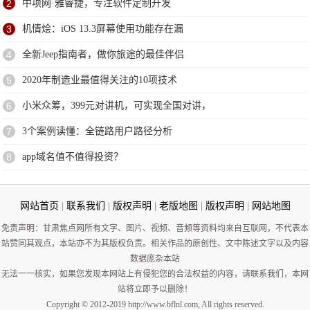
2
中项网·雅睿捷，专注软件定制开发
3
机情烩：iOS 13.3屏幕使用功能存在漏
4
全新Jeep指南者，做你旅途的最佳伴侣
5
2020年制造业最值得关注的10项技术
6
小米众筹，399元对讲机，可实现全国对讲，
7
3个案例读懂：全链路用户路径分析
8
app域名值不值得投资？
网站首页
|
联系我们
|
版权声明
|
老版地图
|
版权声明
|
网站地图
免责声明：甘肃焦点网所有文字、图片、视频、音频等资料均来自互联网，不代表本
站赞同其观点，本站亦不为其版权负责。相关作品的原创性、文中陈述文字以及内容
数据庞杂本站
无法一一核实，如果您发现本网站上有侵犯您的合法权益的内容，请联系我们，本网
站将立即予以删除！
Copyright © 2012-2019 http://www.bflnl.com, All rights reserved.