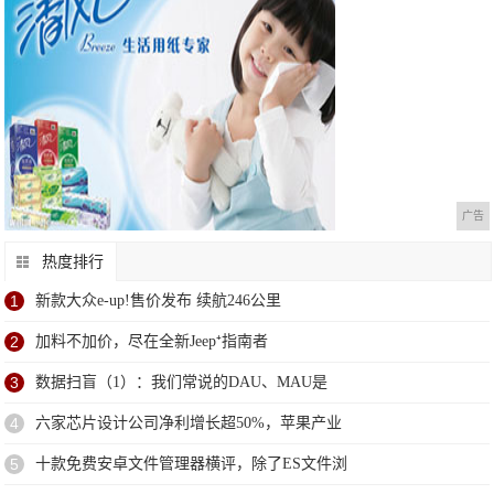
广告
热度排行
1
新款大众e-up!售价发布 续航246公里
2
加料不加价，尽在全新Jeep⁺指南者
3
数据扫盲（1）：我们常说的DAU、MAU是
4
六家芯片设计公司净利增长超50%，苹果产业
5
十款免费安卓文件管理器横评，除了ES文件浏