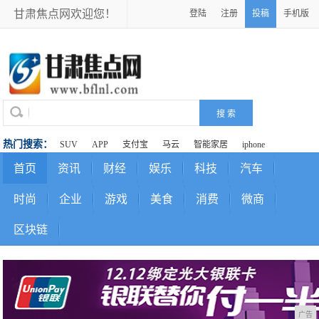
甘肃焦点网欢迎您！
登陆
注册
投稿
手机版
热门搜索：
SUV
APP
支付宝
马云
智能家居
iphone
首页
资讯
财经
娱乐
科技
汽车
时尚
企业
游戏
美食
消费
微商
区块链
广告