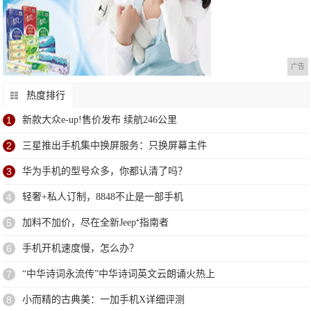
广告
热度排行
1
新款大众e-up!售价发布 续航246公里
2
三星推出手机集中换屏服务：只换屏幕主件
3
华为手机的型号众多，你都认清了吗？
4
轻奢+私人订制，8848不止是一部手机
5
加料不加价，尽在全新Jeep⁺指南者
6
手机开机速度慢，怎么办？
7
“中华诗词永流传”中华诗词英文云朗诵火热上
8
小而精的古典美：一加手机X详细评测