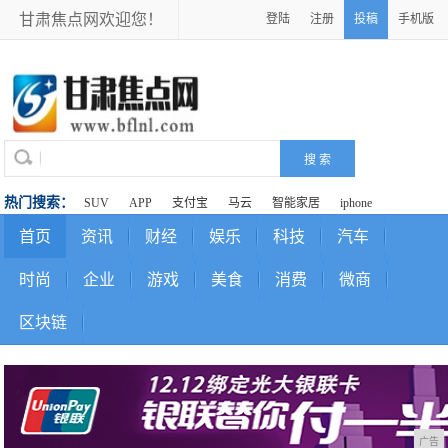
甘肃焦点网欢迎您！
登陆
注册
投稿
手机版
热门搜索：
SUV
APP
支付宝
马云
智能家居
iphone
首页
资讯
财经
娱乐
科技
汽车
时尚
企业
游戏
美食
消费
微商
区块链
广告