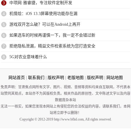
3
中项网·雅睿捷，专注软件定制开发
4
机情烩：iOS 13.3屏幕使用功能存在漏
5
游戏双开怎么破？可以在Android上再开
6
如果选车的时候再谨慎一下，我一定不会错过新
7
拒绝隐私泄漏，精益文件检索系统为您打造安全
8
5G对农业意味着什么
网站首页
|
联系我们
|
版权声明
|
老版地图
|
版权声明
|
网站地图
免责声明：甘肃焦点网所有文字、图片、视频、音频等资料均来自互联网，不代表本
站赞同其观点，本站亦不为其版权负责。相关作品的原创性、文中陈述文字以及内容
数据庞杂本站
无法一一核实，如果您发现本网站上有侵犯您的合法权益的内容，请联系我们，本网
站将立即予以删除！
Copyright © 2012-2019 http://www.bflnl.com, All rights reserved.