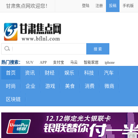
甘肃焦点网欢迎您！
登陆
注册
投稿
手机版
热门搜索：
SUV
APP
支付宝
马云
智能家居
iphone
首页
资讯
财经
娱乐
科技
汽车
时尚
企业
游戏
美食
消费
微商
区块链
广告