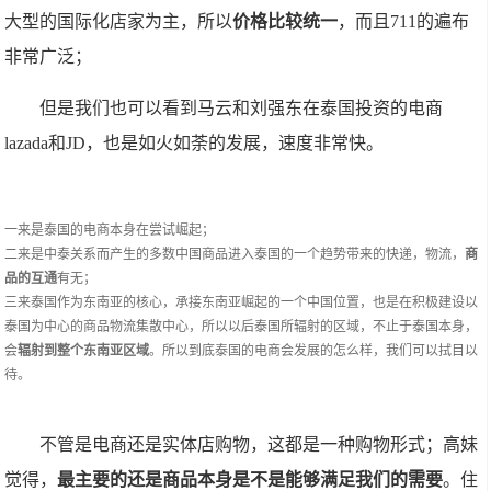
大型的国际化店家为主，所以
价格比较统一
，而且711的遍布
非常广泛；
但是我们也可以看到马云和刘强东在泰国投资的电商
lazada和JD，也是如火如荼的发展，速度非常快。
一来是泰国的电商本身在尝试崛起；
二来是中泰关系而产生的多数中国商品进入泰国的一个趋势带来的快递，物流，
商
品的互通
有无；
三来泰国作为东南亚的核心，承接东南亚崛起的一个中国位置，也是在积极建设以
泰国为中心的商品物流集散中心，所以以后泰国所辐射的区域，不止于泰国本身，
会
辐射到整个东南亚区域
。所以到底泰国的电商会发展的怎么样，我们可以拭目以
待。
不管是电商还是实体店购物，这都是一种购物形式；高妹
觉得，
最主要的还是商品本身是不是能够满足我们的需要
。住