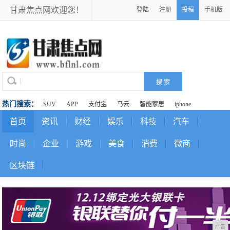
甘肃焦点网欢迎您！
登陆
注册
投稿
手机版
热门搜索：
SUV
APP
支付宝
马云
智能家居
iphone
首页
资讯
财经
娱乐
科技
汽车
时尚
企业
游戏
美食
消费
微商
区块链
广告