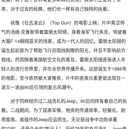
来，对于过去的经典，他们也一样有自己独特的执着。
就像《壮志凌云》（Top Gun）的电影上映，片中青涩帅
气的汤姆·克鲁斯带着雷朋太阳镜，身着海军飞行夹克，驾驶着
大猫F-14翱翔蓝天的场景，成为一代人的回忆。雷朋太阳镜的
诞生起初是为了帮助飞行员阻挡刺眼的阳光，并且不影响前方
视线。然而随着美国航空文化的普及，雷朋太阳镜逐渐进入年
轻人的流行世界里，并在全世界传播开来。这部诞生于1986年
的电影，至今依然被大家推崇，片中的各类元素更是出现在一
波又一波由90后引领的复古风潮中。
对于同样经历过二战洗礼的Jeep，90后同样有着自己的执
着。二战期间，为了提高军情、物资的传递效率，轻量化、耐
用度高、易操作的Jeep应运而生。无论是战争中功勋卓著
的"GP"，还是今天的"牧马人"，历经78年的岁月洗礼，Jeep最