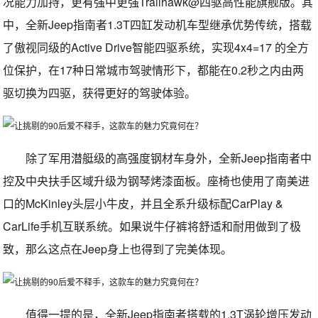
况能力加持，更有强中更强Trailhawk@四驱高性能旗舰版。其
中，全新Jeep指南者1.3T四缸发动机车型继承优势传统，搭载
了傲视同级的Active Drive智能四驱系统，实现4x4=17 的全方
位保护，在17种日常城市驾驶情形下，都能在0.2秒之内由两
驱切换为四驱，获得更好的驾驶体验。
除了军用潜艇级的高强度钢材车身外，全新Jeep指南者中
控及中央扶手区域升级为钢琴烤漆面板。座椅也使用了南美进
口的McKinley头层小牛皮，并且全系升级标配CarPlay &
CarLife手机互联系统。如果说牛仔裤将舒适和耐用做到了极
致，那么这点在Jeep身上也得到了完美体现。
值得一提的是，全新Jeep指南者搭载的1.3T涡轮增压发动