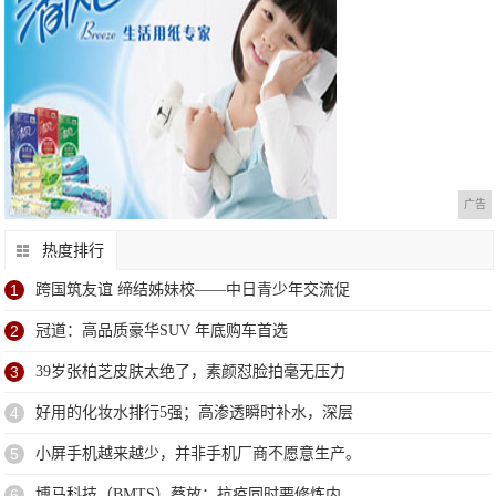
广告
热度排行
1
跨国筑友谊 缔结姊妹校——中日青少年交流促
2
冠道：高品质豪华SUV 年底购车首选
3
39岁张柏芝皮肤太绝了，素颜怼脸拍毫无压力
4
好用的化妆水排行5强；高渗透瞬时补水，深层
5
小屏手机越来越少，并非手机厂商不愿意生产。
6
博马科技（BMTS）蔡放：抗疫同时要修炼内