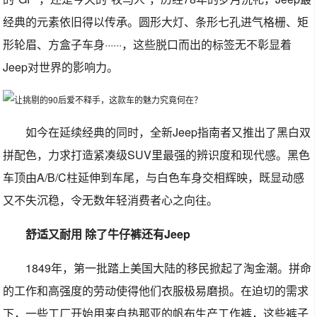
经典的元素依旧得以传承。圆形大灯、条形七孔进气格栅、矩
形轮眉、方盒子车身······，这些脱口而出的标签无不彰显着
Jeep对世界的影响力。
如今在延续经典的同时，全新Jeep指南者又推出了黑白双
拼配色，力求打造紧凑级SUV里最强的辨识度和现代感。黑色
车顶由A/B/C柱延伸到车尾，与白色车身交相辉映，既显动感
又不失沉稳，令无数年轻消费者心之向往。
舒适又耐用 除了牛仔裤还有Jeep
1849年，第一批踏上美国大陆的移民掀起了淘金潮。拼命
的工作和高强度的劳动使得他们衣服极易磨损。在迫切的需求
下，一些工厂开始用来自热那亚的帆布生产工作裤，这些裤子